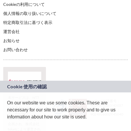
Cookieの利用について
個人情報の取り扱いについて
特定商取引法に基づく表示
運営会社
お知らせ
お問い合わせ
本サービスは、NTT
JASRAC許諾番号：
On our website we use some cookies. These are
ドコモグループの新
9024936001Y45037
規事業創出プログラ
necessary for our site to work properly and to give us
JASRAC許諾番号：
ム「docomo
9024936002Y45040
information about how our site is used.
STARTUP」を通じて
企画され、株式会社
teketにより運営され