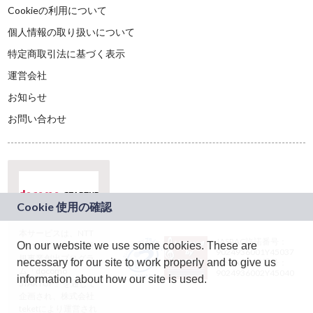
Cookieの利用について
個人情報の取り扱いについて
特定商取引法に基づく表示
運営会社
お知らせ
お問い合わせ
本サービスは、NTT
JASRAC許諾番号：
On our website we use some cookies. These are
ドコモグループの新
9024936001Y45037
規事業創出プログラ
necessary for our site to work properly and to give us
JASRAC許諾番号：
ム「docomo
9024936002Y45040
information about how our site is used.
STARTUP」を通じて
企画され、株式会社
teketにより運営され