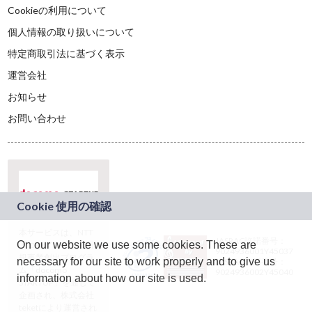
Cookieの利用について
個人情報の取り扱いについて
特定商取引法に基づく表示
運営会社
お知らせ
お問い合わせ
本サービスは、NTT
JASRAC許諾番号：
On our website we use some cookies. These are
ドコモグループの新
9024936001Y45037
規事業創出プログラ
necessary for our site to work properly and to give us
JASRAC許諾番号：
ム「docomo
9024936002Y45040
information about how our site is used.
STARTUP」を通じて
企画され、株式会社
teketにより運営され