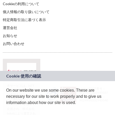
Cookieの利用について
個人情報の取り扱いについて
特定商取引法に基づく表示
運営会社
お知らせ
お問い合わせ
本サービスは、NTT
JASRAC許諾番号：
On our website we use some cookies. These are
ドコモグループの新
9024936001Y45037
規事業創出プログラ
necessary for our site to work properly and to give us
JASRAC許諾番号：
ム「docomo
9024936002Y45040
information about how our site is used.
STARTUP」を通じて
企画され、株式会社
teketにより運営され