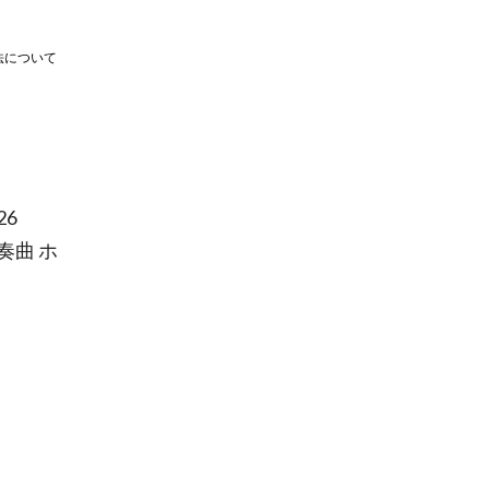
法について
6
奏曲 ホ