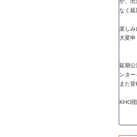
が、出
なく延
楽しみ
大変申
延期公
ンター
また皆
KHO