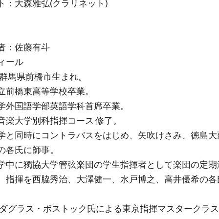
ト：大森雅弘(クラリネット)
者：佐藤有斗
ィール
0年群馬県前橋市生まれ。
立前橋東高等学校卒業。
学外国語学部英語学科首席卒業。
音楽大学別科指揮コース 修了。
学と同時にコントラバスをはじめ、矢吹けさみ、徳島大
の各氏に師事。
学中に獨協大学管弦楽団の学生指揮者として楽団の定期
。指揮を西脇秀治、大澤健一、水戸博之、高井優希の各
8年ダグラス・ボストック氏による東京指揮マスタークラ