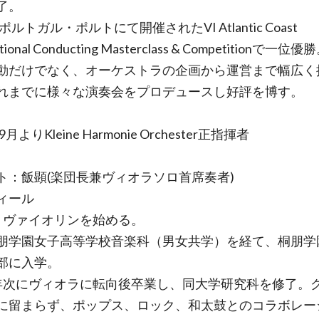
了。
年ポルトガル・ポルトにて開催されたVI Atlantic Coast
ational Conducting Masterclass & Competitionで一位優
動だけでなく、オーケストラの企画から運営まで幅広く
れまでに様々な演奏会をプロデュースし好評を博す。
9月よりKleine Harmonie Orchester正指揮者
ト：飯顕(楽団長兼ヴィオラソロ首席奏者)
ィール
りヴァイオリンを始める。
朋学園女子高等学校音楽科（男女共学）を経て、桐朋学
部に入学。
年次にヴィオラに転向後卒業し、同大学研究科を修了。
に留まらず、ポップス、ロック、和太鼓とのコラボレー