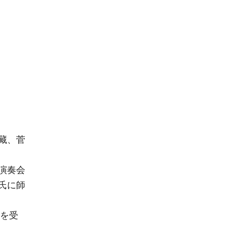
藏、菅
演奏会
氏に師
スを受