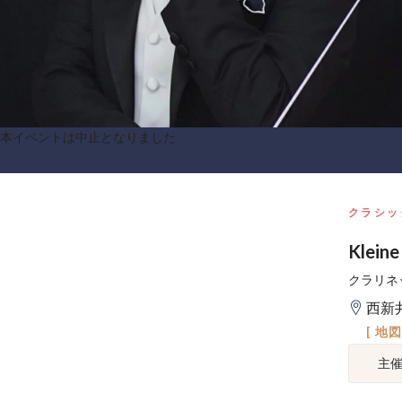
本イベントは中止となりました
クラシッ
Klein
クラリネ
西新
[ 地
主