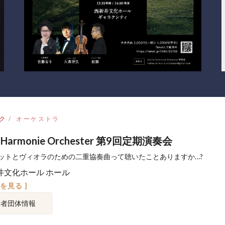
ク
オーケストラ
e Harmonie Orchester 第9回定期演奏会
ットとヴィオラのための二重協奏曲って聴いたことありますか…?
井文化ホール ホール
図を見る ]
催者団体情報