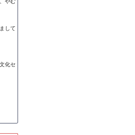
、やむ
まして
舟文化セ