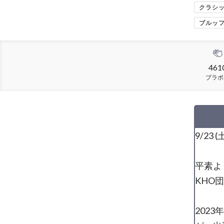
クラシ
ブルッ
461
ブラボ
9/23
平素よ
KHO
202