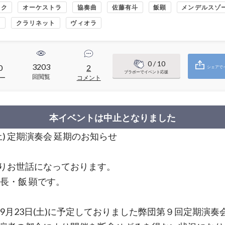
ック
オーケストラ
協奏曲
佐藤有斗
飯顕
メンデルスゾ
フ
クラリネット
ヴィオラ
0
/ 10
3203
0
2
シェアで
ブラボーでイベント応援
回閲覧
ー
コメント
本イベントは中止となりました
 (土) 定期演奏会 延期のお知らせ
りお世話になっております。
団長・飯 顕です。
3年9月23日(土)に予定しておりました弊団第９回定期演奏