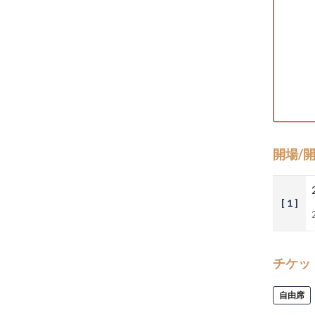
開場/
[ 1 ]
チケッ
自由席