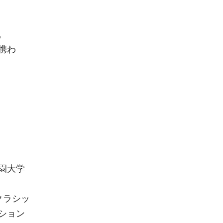
勝。
携わ
園大学
クラシッ
ション