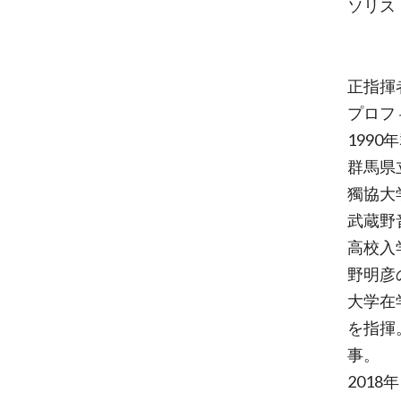
ソリス
正指揮
プロフ
199
群馬県
獨協大
武蔵野
高校入
野明彦
大学在
を指揮
事。
201