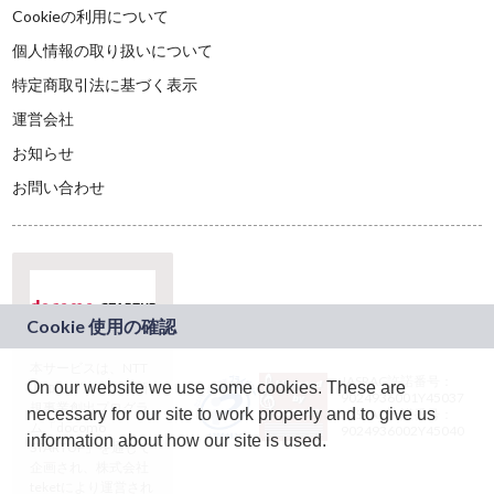
Cookieの利用について
個人情報の取り扱いについて
特定商取引法に基づく表示
運営会社
お知らせ
お問い合わせ
本サービスは、NTT
JASRAC許諾番号：
On our website we use some cookies. These are
ドコモグループの新
9024936001Y45037
規事業創出プログラ
necessary for our site to work properly and to give us
JASRAC許諾番号：
ム「docomo
9024936002Y45040
information about how our site is used.
STARTUP」を通じて
企画され、株式会社
teketにより運営され