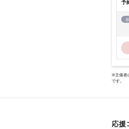
予
※主催者
です。
応援