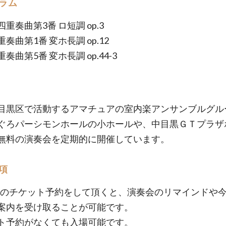
ラム
重奏曲第3番 ロ短調 op.3
奏曲第1番 変ホ長調 op.12
奏曲第5番 変ホ長調 op.44-3
目黒区で活動するアマチュアの室内楽アンサンブルグル
ぐろパーシモンホールの小ホールや、中目黒ＧＴプラザ
無料の演奏会を定期的に開催しています。
項
etでのチケット予約をして頂くと、演奏会のリマインドや
案内を受け取ることが可能です。
ト予約がなくても入場可能です。