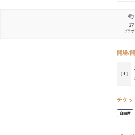
37
ブラボ
開場/
[ 1 ]
チケッ
自由席