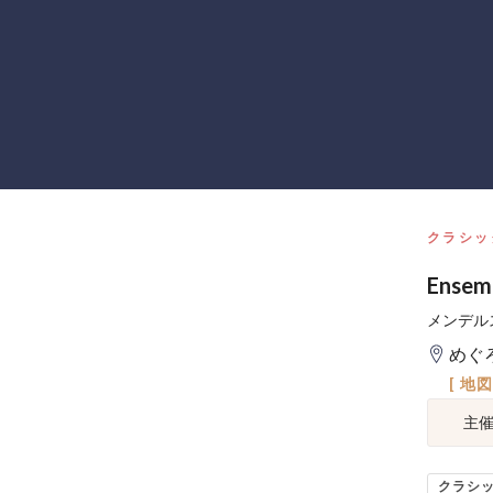
クラシッ
Ense
メンデル
めぐ
[ 地
主
クラシ