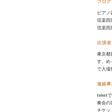
プログ
ピアノ四
弦楽四重
弦楽四重
出演者
東京都
す。め
で入場
連絡事
tek
奏会の
チケッ