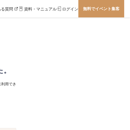
無料でイベント集客
ある質問
資料・マニュアル
ログイン
た。
在利用でき