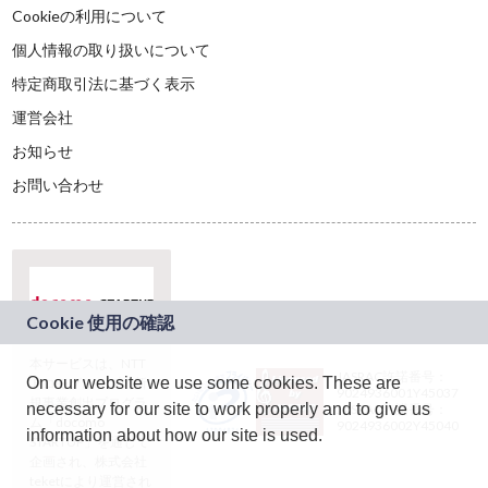
Cookieの利用について
個人情報の取り扱いについて
特定商取引法に基づく表示
運営会社
お知らせ
お問い合わせ
本サービスは、NTT
JASRAC許諾番号：
On our website we use some cookies. These are
ドコモグループの新
9024936001Y45037
規事業創出プログラ
necessary for our site to work properly and to give us
JASRAC許諾番号：
ム「docomo
9024936002Y45040
information about how our site is used.
STARTUP」を通じて
企画され、株式会社
teketにより運営され