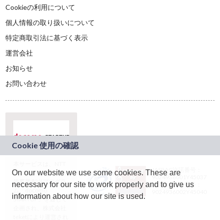
Cookieの利用について
個人情報の取り扱いについて
特定商取引法に基づく表示
運営会社
お知らせ
お問い合わせ
本サービスは、NTT
JASRAC許諾番号：
On our website we use some cookies. These are
ドコモグループの新
9024936001Y45037
規事業創出プログラ
necessary for our site to work properly and to give us
JASRAC許諾番号：
ム「docomo
9024936002Y45040
information about how our site is used.
STARTUP」を通じて
企画され、株式会社
teketにより運営され