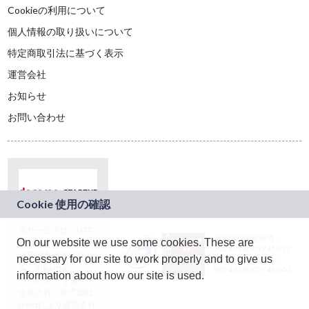
Cookieの利用について
個人情報の取り扱いについて
特定商取引法に基づく表示
運営会社
お知らせ
お問い合わせ
本サービスは、NTT
JASRAC許諾番号：
On our website we use some cookies. These are
ドコモグループの新
9024936001Y45037
規事業創出プログラ
necessary for our site to work properly and to give us
JASRAC許諾番号：
ム「docomo
9024936002Y45040
information about how our site is used.
STARTUP」を通じて
企画され、株式会社
teketにより運営され