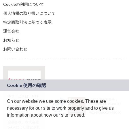
Cookieの利用について
個人情報の取り扱いについて
特定商取引法に基づく表示
運営会社
お知らせ
お問い合わせ
本サービスは、NTT
JASRAC許諾番号：
On our website we use some cookies. These are
ドコモグループの新
9024936001Y45037
規事業創出プログラ
necessary for our site to work properly and to give us
JASRAC許諾番号：
ム「docomo
9024936002Y45040
information about how our site is used.
STARTUP」を通じて
企画され、株式会社
teketにより運営され