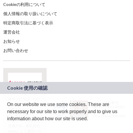
Cookieの利用について
個人情報の取り扱いについて
特定商取引法に基づく表示
運営会社
お知らせ
お問い合わせ
本サービスは、NTT
JASRAC許諾番号：
On our website we use some cookies. These are
ドコモグループの新
9024936001Y45037
規事業創出プログラ
necessary for our site to work properly and to give us
JASRAC許諾番号：
ム「docomo
9024936002Y45040
information about how our site is used.
STARTUP」を通じて
企画され、株式会社
teketにより運営され