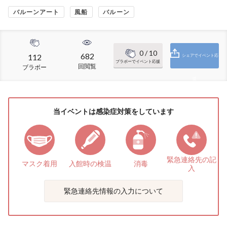
バルーンアート
風船
バルーン
0
/ 10
682
112
シェアでイベント応
ブラボーでイベント応援
回閲覧
ブラボー
援
当イベントは感染症対策をしています
緊急連絡先の
記
マスク着用
入館時の検温
消毒
入
緊急連絡先情報の入力について