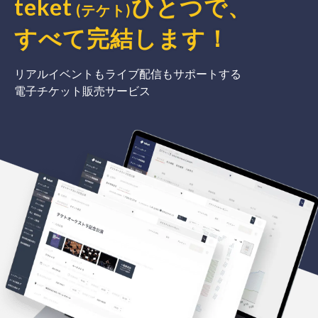
teket
ひとつで、
(テケト)
すべて完結
します
！
リアルイベントもライブ配信もサポートする
電子チケット販売サービス