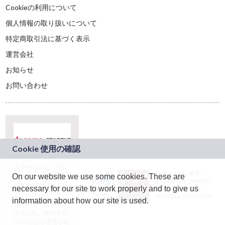
Cookieの利用について
個人情報の取り扱いについて
特定商取引法に基づく表示
運営会社
お知らせ
お問い合わせ
本サービスは、NTT
JASRAC許諾番号：
On our website we use some cookies. These are
ドコモグループの新
9024936001Y45037
規事業創出プログラ
necessary for our site to work properly and to give us
JASRAC許諾番号：
ム「docomo
9024936002Y45040
information about how our site is used.
STARTUP」を通じて
企画され、株式会社
teketにより運営され