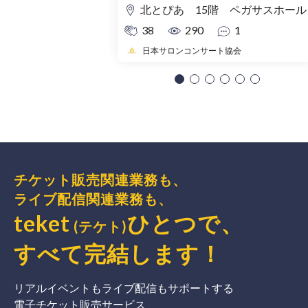
北とぴあ 15階 ペガサスホール
38
290
1
日本サロンコンサート協会
チケット販売関連業務も、
ライブ配信関連業務も、
teket
ひとつで、
(テケト)
すべて完結
します
！
リアルイベントもライブ配信もサポートする
電子チケット販売サービス