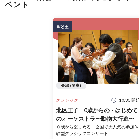
ベント
8
8/
土
会場 (関東)
10:30 開
クラシック
北区王子 0歳からの・はじめて
のオーケストラ〜動物大行進〜
０歳から楽しめる！全国で大人気の参加体
験型クラシックコンサート