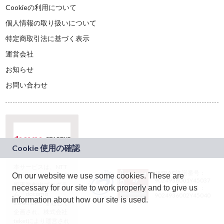
Cookieの利用について
個人情報の取り扱いについて
特定商取引法に基づく表示
運営会社
お知らせ
お問い合わせ
本サービスは、NTT
JASRAC許諾番号：
On our website we use some cookies. These are
ドコモグループの新
9024936001Y45037
規事業創出プログラ
necessary for our site to work properly and to give us
JASRAC許諾番号：
ム「docomo
9024936002Y45040
information about how our site is used.
STARTUP」を通じて
企画され、株式会社
teketにより運営され