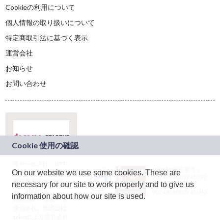
Cookieの利用について
個人情報の取り扱いについて
特定商取引法に基づく表示
運営会社
お知らせ
お問い合わせ
本サービスは、NTT
JASRAC許諾番号：
On our website we use some cookies. These are
ドコモグループの新
9024936001Y45037
規事業創出プログラ
necessary for our site to work properly and to give us
JASRAC許諾番号：
ム「docomo
9024936002Y45040
information about how our site is used.
STARTUP」を通じて
企画され、株式会社
teketにより運営され