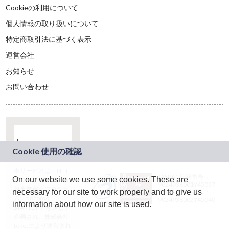
Cookieの利用について
個人情報の取り扱いについて
特定商取引法に基づく表示
運営会社
お知らせ
お問い合わせ
本サービスは、NTT
JASRAC許諾番号：
On our website we use some cookies. These are
ドコモグループの新
9024936001Y45037
規事業創出プログラ
necessary for our site to work properly and to give us
JASRAC許諾番号：
ム「docomo
9024936002Y45040
information about how our site is used.
STARTUP」を通じて
企画され、株式会社
teketにより運営され