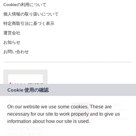
Cookieの利用について
個人情報の取り扱いについて
特定商取引法に基づく表示
運営会社
お知らせ
お問い合わせ
本サービスは、NTT
JASRAC許諾番号：
On our website we use some cookies. These are
ドコモグループの新
9024936001Y45037
規事業創出プログラ
necessary for our site to work properly and to give us
JASRAC許諾番号：
ム「docomo
9024936002Y45040
information about how our site is used.
STARTUP」を通じて
企画され、株式会社
teketにより運営され