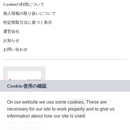
Cookieの利用について
個人情報の取り扱いについて
特定商取引法に基づく表示
運営会社
お知らせ
お問い合わせ
本サービスは、NTT
JASRAC許諾番号：
On our website we use some cookies. These are
ドコモグループの新
9024936001Y45037
規事業創出プログラ
necessary for our site to work properly and to give us
JASRAC許諾番号：
ム「docomo
9024936002Y45040
information about how our site is used.
STARTUP」を通じて
企画され、株式会社
teketにより運営され