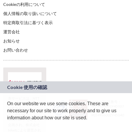
Cookieの利用について
個人情報の取り扱いについて
特定商取引法に基づく表示
運営会社
お知らせ
お問い合わせ
本サービスは、NTT
JASRAC許諾番号：
On our website we use some cookies. These are
ドコモグループの新
9024936001Y45037
規事業創出プログラ
necessary for our site to work properly and to give us
JASRAC許諾番号：
ム「docomo
9024936002Y45040
information about how our site is used.
STARTUP」を通じて
企画され、株式会社
teketにより運営され