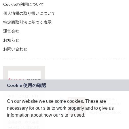
Cookieの利用について
個人情報の取り扱いについて
特定商取引法に基づく表示
運営会社
お知らせ
お問い合わせ
本サービスは、NTT
JASRAC許諾番号：
On our website we use some cookies. These are
ドコモグループの新
9024936001Y45037
規事業創出プログラ
necessary for our site to work properly and to give us
JASRAC許諾番号：
ム「docomo
9024936002Y45040
information about how our site is used.
STARTUP」を通じて
企画され、株式会社
teketにより運営され