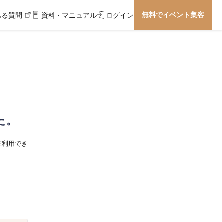
無料でイベント集客
ある質問
資料・マニュアル
ログイン
た。
在利用でき