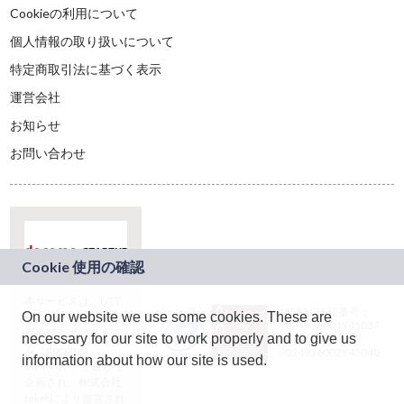
Cookieの利用について
個人情報の取り扱いについて
特定商取引法に基づく表示
運営会社
お知らせ
お問い合わせ
本サービスは、NTT
JASRAC許諾番号：
On our website we use some cookies. These are
ドコモグループの新
9024936001Y45037
規事業創出プログラ
necessary for our site to work properly and to give us
JASRAC許諾番号：
ム「docomo
9024936002Y45040
information about how our site is used.
STARTUP」を通じて
企画され、株式会社
teketにより運営され