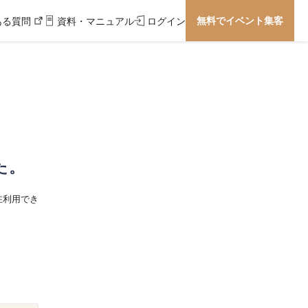
無料でイベント集客
ある質問
資料・マニュアル
ログイン
た。
在利用でき