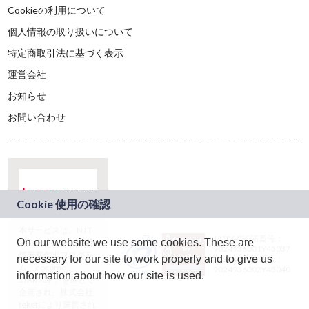
Cookieの利用について
個人情報の取り扱いについて
特定商取引法に基づく表示
運営会社
お知らせ
お問い合わせ
本サービスは、NTT
JASRAC許諾番号：
On our website we use some cookies. These are
ドコモグループの新
9024936001Y45037
規事業創出プログラ
necessary for our site to work properly and to give us
JASRAC許諾番号：
ム「docomo
9024936002Y45040
information about how our site is used.
STARTUP」を通じて
企画され、株式会社
teketにより運営され