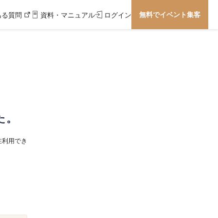
無料でイベント集客
ある質問
資料・マニュアル
ログイン
た。
在利用でき