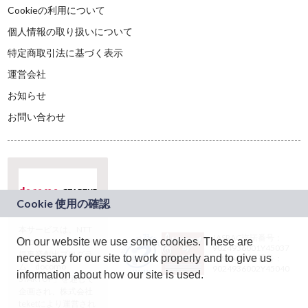
Cookieの利用について
個人情報の取り扱いについて
特定商取引法に基づく表示
運営会社
お知らせ
お問い合わせ
本サービスは、NTT
JASRAC許諾番号：
On our website we use some cookies. These are
ドコモグループの新
9024936001Y45037
規事業創出プログラ
necessary for our site to work properly and to give us
JASRAC許諾番号：
ム「docomo
9024936002Y45040
information about how our site is used.
STARTUP」を通じて
企画され、株式会社
teketにより運営され