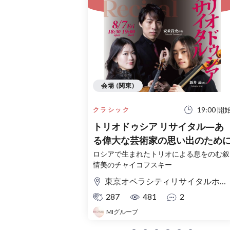
会場 (関東)
19:00 開
クラシック
トリオドゥシア リサイタル―あ
る偉大な芸術家の思い出のため
ロシアで生まれたトリオによる息をのむ叙
情美のチャイコフスキー
東京オペラシティリサイタルホール
287
481
2
MIグループ