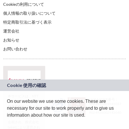
Cookieの利用について
個人情報の取り扱いについて
特定商取引法に基づく表示
運営会社
お知らせ
お問い合わせ
本サービスは、NTT
JASRAC許諾番号：
On our website we use some cookies. These are
ドコモグループの新
9024936001Y45037
規事業創出プログラ
necessary for our site to work properly and to give us
JASRAC許諾番号：
ム「docomo
9024936002Y45040
information about how our site is used.
STARTUP」を通じて
企画され、株式会社
teketにより運営され