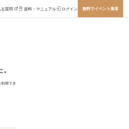
無料でイベント集客
ある質問
資料・マニュアル
ログイン
た。
在利用でき