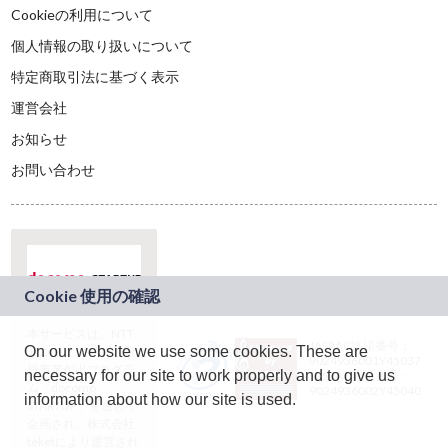
Cookieの利用について
個人情報の取り扱いについて
特定商取引法に基づく表示
運営会社
お知らせ
お問い合わせ
本サービスは、NTT
JASRAC許諾番号：
On our website we use some cookies. These are
ドコモグループの新
9024936001Y45037
規事業創出プログラ
necessary for our site to work properly and to give us
JASRAC許諾番号：
ム「docomo
9024936002Y45040
information about how our site is used.
STARTUP」を通じて
企画され、株式会社
teketにより運営され