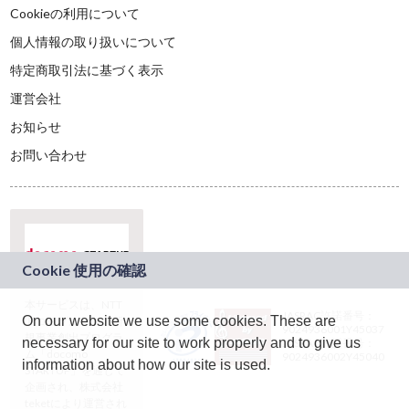
Cookieの利用について
個人情報の取り扱いについて
特定商取引法に基づく表示
運営会社
お知らせ
お問い合わせ
本サービスは、NTT
JASRAC許諾番号：
On our website we use some cookies. These are
ドコモグループの新
9024936001Y45037
規事業創出プログラ
necessary for our site to work properly and to give us
JASRAC許諾番号：
ム「docomo
9024936002Y45040
information about how our site is used.
STARTUP」を通じて
企画され、株式会社
teketにより運営され