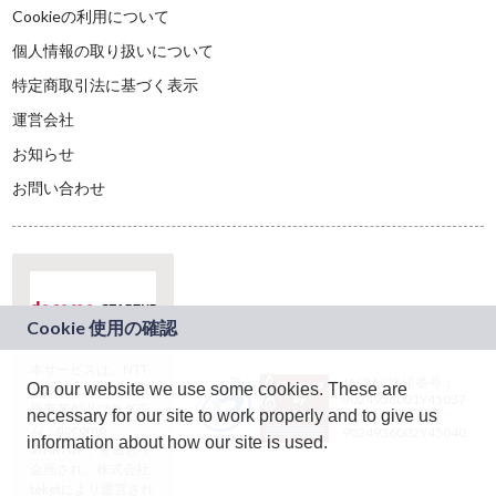
Cookieの利用について
個人情報の取り扱いについて
特定商取引法に基づく表示
運営会社
お知らせ
お問い合わせ
本サービスは、NTT
JASRAC許諾番号：
On our website we use some cookies. These are
ドコモグループの新
9024936001Y45037
規事業創出プログラ
necessary for our site to work properly and to give us
JASRAC許諾番号：
ム「docomo
9024936002Y45040
information about how our site is used.
STARTUP」を通じて
企画され、株式会社
teketにより運営され