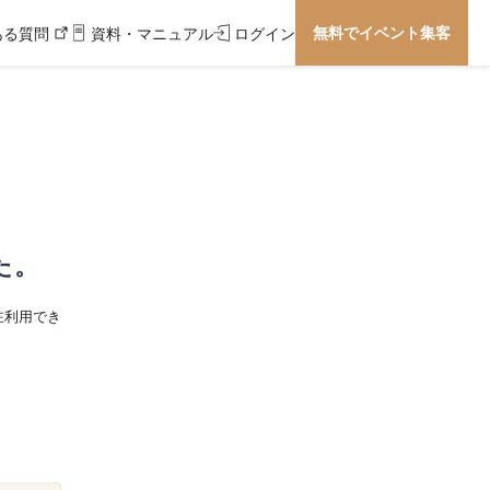
無料でイベント集客
ある質問
資料・マニュアル
ログイン
た。
在利用でき