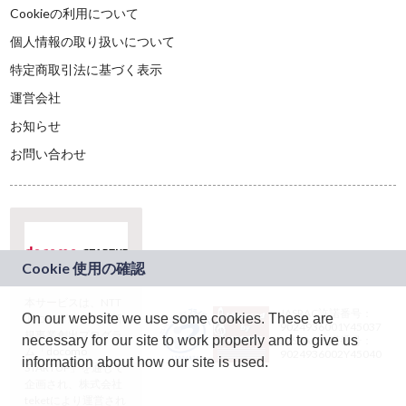
Cookieの利用について
個人情報の取り扱いについて
特定商取引法に基づく表示
運営会社
お知らせ
お問い合わせ
本サービスは、NTT
JASRAC許諾番号：
On our website we use some cookies. These are
ドコモグループの新
9024936001Y45037
規事業創出プログラ
necessary for our site to work properly and to give us
JASRAC許諾番号：
ム「docomo
9024936002Y45040
information about how our site is used.
STARTUP」を通じて
企画され、株式会社
teketにより運営され