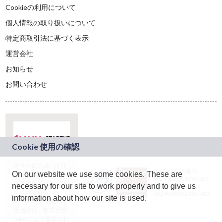
Cookieの利用について
個人情報の取り扱いについて
特定商取引法に基づく表示
運営会社
お知らせ
お問い合わせ
本サービスは、NTT
JASRAC許諾番号：
On our website we use some cookies. These are
ドコモグループの新
9024936001Y45037
規事業創出プログラ
necessary for our site to work properly and to give us
JASRAC許諾番号：
ム「docomo
9024936002Y45040
information about how our site is used.
STARTUP」を通じて
企画され、株式会社
teketにより運営され