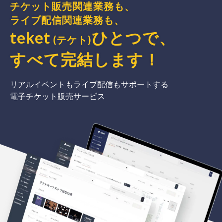
チケット販売関連業務も、
ライブ配信関連業務も、
teket
ひとつで、
(テケト)
すべて完結
します
！
リアルイベントもライブ配信もサポートする
電子チケット販売サービス