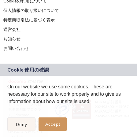
Cookieの利用について
個人情報の取り扱いについて
特定商取引法に基づく表示
運営会社
お知らせ
お問い合わせ
On our website we use some cookies. These are
necessary for our site to work properly and to give us
本サービスは、NTT
information about how our site is used.
JASRAC許諾番号：
ドコモグループの新
9024936001Y45037
規事業創出プログラ
JASRAC許諾番号：
ム「docomo
9024936002Y45040
STARTUP」を通じて
Accept
Deny
企画され、株式会社
teketにより運営され
ています。