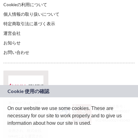
Cookieの利用について
個人情報の取り扱いについて
特定商取引法に基づく表示
運営会社
お知らせ
お問い合わせ
本サービスは、NTT
JASRAC許諾番号：
On our website we use some cookies. These are
ドコモグループの新
9024936001Y45037
規事業創出プログラ
necessary for our site to work properly and to give us
JASRAC許諾番号：
ム「docomo
9024936002Y45040
information about how our site is used.
STARTUP」を通じて
企画され、株式会社
teketにより運営され