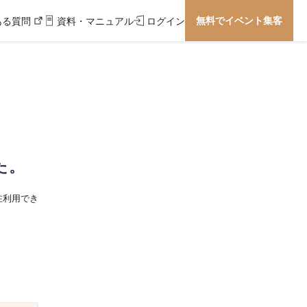
無料でイベント集客
ある質問
資料・マニュアル
ログイン
た。
在利用でき