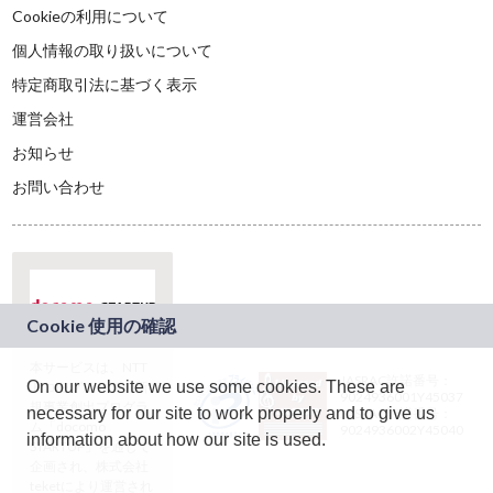
Cookieの利用について
個人情報の取り扱いについて
特定商取引法に基づく表示
運営会社
お知らせ
お問い合わせ
本サービスは、NTT
JASRAC許諾番号：
On our website we use some cookies. These are
ドコモグループの新
9024936001Y45037
規事業創出プログラ
necessary for our site to work properly and to give us
JASRAC許諾番号：
ム「docomo
9024936002Y45040
information about how our site is used.
STARTUP」を通じて
企画され、株式会社
teketにより運営され