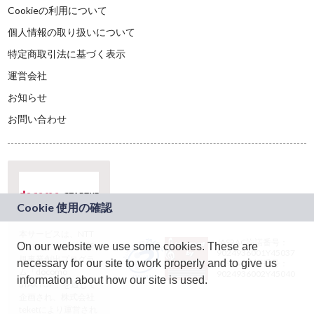
Cookieの利用について
個人情報の取り扱いについて
特定商取引法に基づく表示
運営会社
お知らせ
お問い合わせ
本サービスは、NTT
JASRAC許諾番号：
On our website we use some cookies. These are
ドコモグループの新
9024936001Y45037
規事業創出プログラ
necessary for our site to work properly and to give us
JASRAC許諾番号：
ム「docomo
9024936002Y45040
information about how our site is used.
STARTUP」を通じて
企画され、株式会社
teketにより運営され