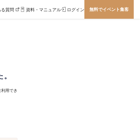
無料でイベント集客
ある質問
資料・マニュアル
ログイン
た。
在利用でき