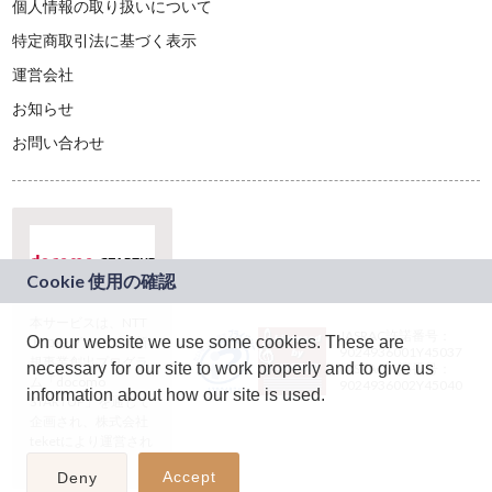
個人情報の取り扱いについて
特定商取引法に基づく表示
運営会社
お知らせ
お問い合わせ
本サービスは、NTT
JASRAC許諾番号：
On our website we use some cookies. These are
ドコモグループの新
9024936001Y45037
規事業創出プログラ
necessary for our site to work properly and to give us
JASRAC許諾番号：
ム「docomo
9024936002Y45040
information about how our site is used.
STARTUP」を通じて
企画され、株式会社
teketにより運営され
ています。
Accept
Deny