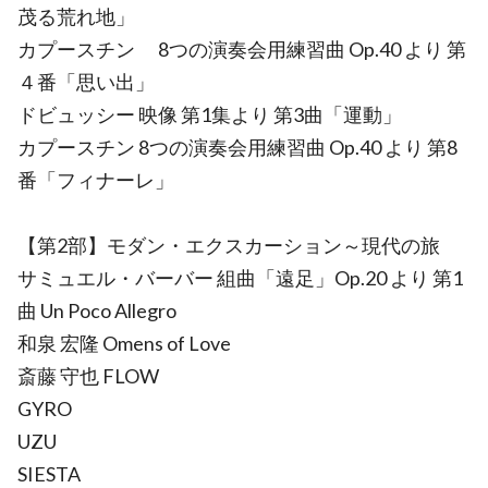
茂る荒れ地」
カプースチン 8つの演奏会用練習曲 Op.40 より 第
４番「思い出」
ドビュッシー 映像 第1集より 第3曲「運動」
カプースチン 8つの演奏会用練習曲 Op.40 より 第8
番「フィナーレ」
【第2部】モダン・エクスカーション～現代の旅
サミュエル・バーバー 組曲「遠足」Op.20 より 第1
曲 Un Poco Allegro
和泉 宏隆 Omens of Love
斎藤 守也 FLOW
GYRO
UZU
SIESTA