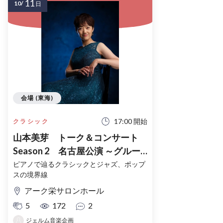
11
10/
日
会場 (東海)
17:00 開始
クラシック
山本美芽 トーク＆コンサート
Season 2 名古屋公演 ～グルー
ヴとハーモニーの美学
ピアノで辿るクラシックとジャズ、ポップ
スの境界線
アーク栄サロンホール
5
172
2
ジェルム音楽企画