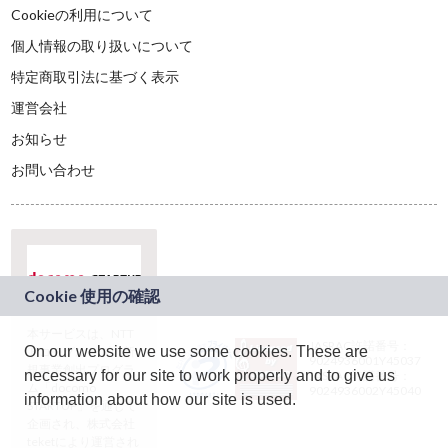
Cookieの利用について
個人情報の取り扱いについて
特定商取引法に基づく表示
運営会社
お知らせ
お問い合わせ
本サービスは、NTT
JASRAC許諾番号：
On our website we use some cookies. These are
ドコモグループの新
9024936001Y45037
規事業創出プログラ
necessary for our site to work properly and to give us
JASRAC許諾番号：
ム「docomo
9024936002Y45040
information about how our site is used.
STARTUP」を通じて
企画され、株式会社
teketにより運営され