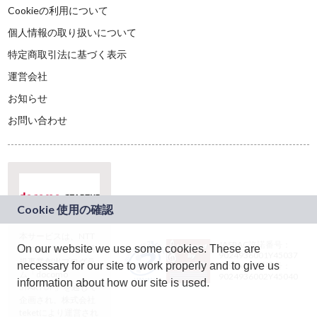
Cookieの利用について
個人情報の取り扱いについて
特定商取引法に基づく表示
運営会社
お知らせ
お問い合わせ
本サービスは、NTT
JASRAC許諾番号：
On our website we use some cookies. These are
ドコモグループの新
9024936001Y45037
規事業創出プログラ
necessary for our site to work properly and to give us
JASRAC許諾番号：
ム「docomo
9024936002Y45040
information about how our site is used.
STARTUP」を通じて
企画され、株式会社
teketにより運営され