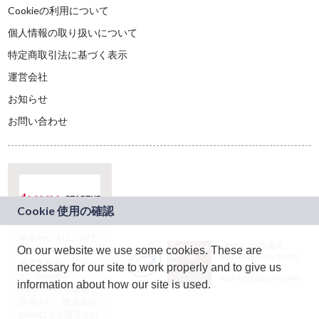
Cookieの利用について
個人情報の取り扱いについて
特定商取引法に基づく表示
運営会社
お知らせ
お問い合わせ
本サービスは、NTT
JASRAC許諾番号：
On our website we use some cookies. These are
ドコモグループの新
9024936001Y45037
規事業創出プログラ
necessary for our site to work properly and to give us
JASRAC許諾番号：
ム「docomo
9024936002Y45040
information about how our site is used.
STARTUP」を通じて
企画され、株式会社
teketにより運営され