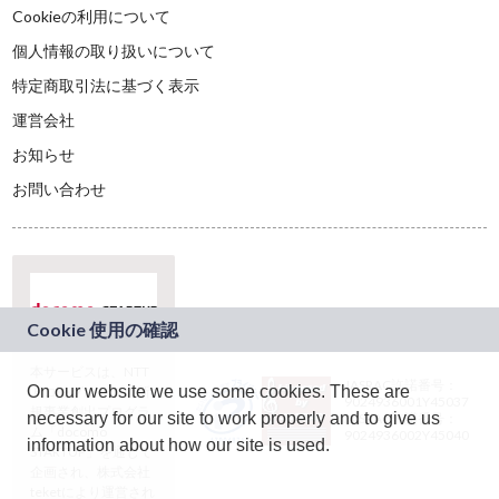
Cookieの利用について
個人情報の取り扱いについて
特定商取引法に基づく表示
運営会社
お知らせ
お問い合わせ
本サービスは、NTT
JASRAC許諾番号：
On our website we use some cookies. These are
ドコモグループの新
9024936001Y45037
規事業創出プログラ
necessary for our site to work properly and to give us
JASRAC許諾番号：
ム「docomo
9024936002Y45040
information about how our site is used.
STARTUP」を通じて
企画され、株式会社
teketにより運営され